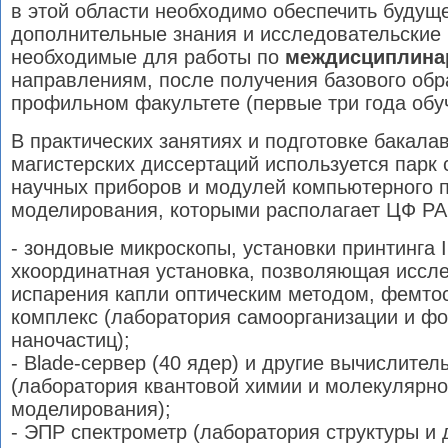
в этой области необходимо обеспечить будущ
дополнительные знания и исследовательские 
необходимые для работы по
междисциплин
направлениям, после получения базового обр
профильном факультете (первые три года обу
В практических занятиях и подготовке бакала
магистерских диссертаций используется парк
научных приборов и модулей компьютерного 
моделирования, которыми располагает ЦФ РА
- зондовые микроскопы, установки принтинга Inkj
хкоординатная установка, позволяющая иссл
испарения капли оптическим методом, фемто
комплекс (лаборатория самоорганизации и ф
наночастиц);
- Blade-сервер (40 ядер) и другие вычислите
(лаборатория квантовой химии и молекулярно
моделирования);
- ЭПР спектрометр (лаборатория структуры и