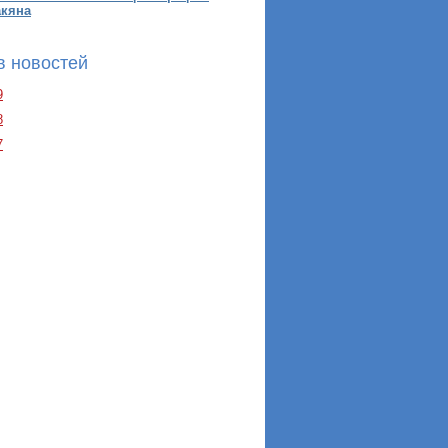
акяна
в новостей
9
8
7