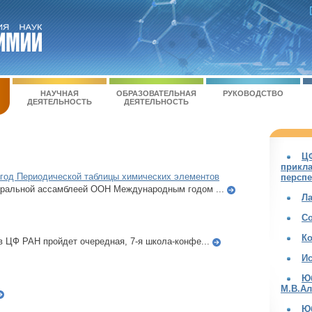
НАУЧНАЯ
ОБРАЗОВАТЕЛЬНАЯ
РУКОВОДСТВО
ДЕЯТЕЛЬНОСТЬ
ДЕЯТЕЛЬНОСТЬ
Ц
прикла
год Периодической таблицы химических элементов
перспе
неральной ассамблеей ООН Международным годом ...
Л
С
К
 в ЦФ РАН пройдет очередная, 7-я школа-конфе...
И
Ю
М.В.А
Ю