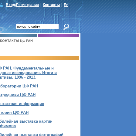
Вход/Регистрация
|
Контакты
|
En
КОНТАКТЫ ЦФ РАН
Ф РАН. Фундаментальные и
дные исследования. Итоги и
ктивы. 1996 - 2013.
аборатории ЦФ РАН
отрудники ЦФ РАН
онтактная информация
стория ЦФ РАН
билейная выставка картин
лфимова
билейная выставка фотографий