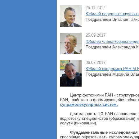
25.11.2017
Юбилей ведущего научного 
Поздравляем Виталия Гайко
25.09.2017
Юбилей члена-корреспонде
Поздравляем Александра К
06.07.2017
Юбилей академика РАН М.
Поздравляем Михаила Вла
Центр фотохимии РАН - структурно
РАН, работает в формирующейся области
супрамолекулярных систем.
Деятельность ЦФ РАН направлена н
подготовку специалистов (образование) 
услуги (инновации).
Фундаментальные исследования
способных образовывать супрамолекуля