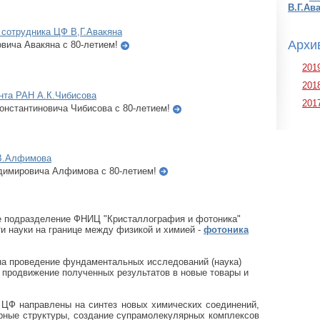
В.Г.Ав
сотрудника ЦФ В,Г.Авакяна
Архи
вича Авакяна с 80-летием!
201
201
нта РАН А.К.Чибисова
201
онстантиновича Чибисова с 80-летием!
В.Алфимова
димировича Алфимова с 80-летием!
е подразделение ФНИЦ "Кристаллография и фотоника"
 науки на границе между физикой и химией -
фотоника
а проведение фундаментальных исследований (наука)
и продвижение полученных результатов в новые товары и
ЦФ направлены на синтез новых химических соединений,
рные структуры, создание супрамолекулярных комплексов