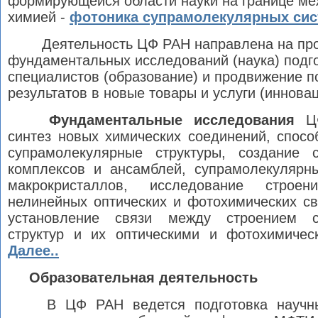
формирующейся области науки на границе ме
химией -
фотоника супрамолекулярных сис
Деятельность ЦФ РАН направлена на пр
фундаментальных исследований (наука) подг
специалистов (образование) и продвижение 
результатов в новые товары и услуги (инновац
Фундаментальные исследования
ЦФ
синтез новых химических соединений, спосо
супрамолекулярные структуры, создание 
комплексов и ансамблей, супрамолекулярны
макрокристаллов, исследование строе
нелинейных оптических и фотохимических св
установление связи между строением с
структур и их оптическими и фотохимическ
Далее..
Образовательная деятельность
В ЦФ РАН ведется подготовка научн